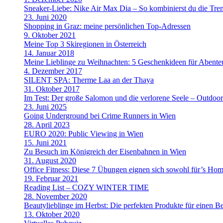
Sneaker-Liebe: Nike Air Max Dia – So kombinierst du die Tre
23. Juni 2020
Shopping in Graz: meine persönlichen Top-Adressen
9. Oktober 2021
Meine Top 3 Skiregionen in Österreich
14. Januar 2018
Meine Lieblinge zu Weihnachten: 5 Geschenkideen für Abenteu
4. Dezember 2017
SILENT SPA: Therme Laa an der Thaya
31. Oktober 2017
Im Test: Der große Salomon und die verlorene Seele – Outdoo
23. Juni 2025
Going Underground bei Crime Runners in Wien
28. April 2023
EURO 2020: Public Viewing in Wien
15. Juni 2021
Zu Besuch im Königreich der Eisenbahnen in Wien
31. August 2020
Office Fitness: Diese 7 Übungen eignen sich sowohl für’s Home
19. Februar 2021
Reading List – COZY WINTER TIME
28. November 2020
Beautylieblinge im Herbst: Die perfekten Produkte für einen B
13. Oktober 2020