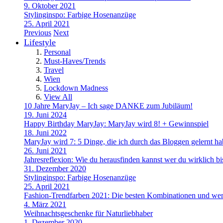
9. Oktober 2021
Stylinginspo: Farbige Hosenanzüge
25. April 2021
Previous
Next
Lifestyle
Personal
Must-Haves/Trends
Travel
Wien
Lockdown Madness
View All
10 Jahre MaryJay – Ich sage DANKE zum Jubiläum!
19. Juni 2024
Happy Birthday MaryJay: MaryJay wird 8! + Gewinnspiel
18. Juni 2022
MaryJay wird 7: 5 Dinge, die ich durch das Bloggen gelernt h
26. Juni 2021
Jahresreflexion: Wie du herausfinden kannst wer du wirklich bi
31. Dezember 2020
Stylinginspo: Farbige Hosenanzüge
25. April 2021
Fashion-Trendfarben 2021: Die besten Kombinationen und wem
4. März 2021
Weihnachtsgeschenke für Naturliebhaber
1. Dezember 2020