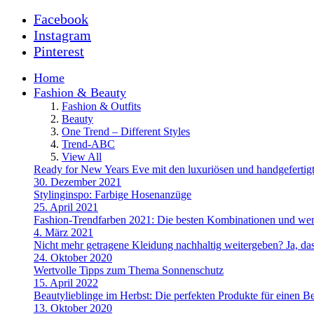
Facebook
Instagram
Pinterest
Home
Fashion & Beauty
Fashion & Outfits
Beauty
One Trend – Different Styles
Trend-ABC
View All
Ready for New Years Eve mit den luxuriösen und handgefe
30. Dezember 2021
Stylinginspo: Farbige Hosenanzüge
25. April 2021
Fashion-Trendfarben 2021: Die besten Kombinationen und wem
4. März 2021
Nicht mehr getragene Kleidung nachhaltig weitergeben? Ja, das
24. Oktober 2020
Wertvolle Tipps zum Thema Sonnenschutz
15. April 2022
Beautylieblinge im Herbst: Die perfekten Produkte für einen B
13. Oktober 2020