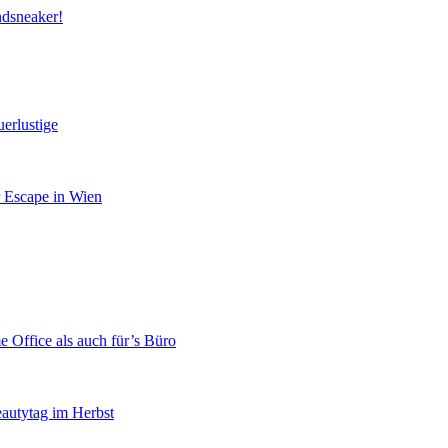
ndsneaker!
erlustige
r Escape in Wien
 Office als auch für’s Büro
eautytag im Herbst