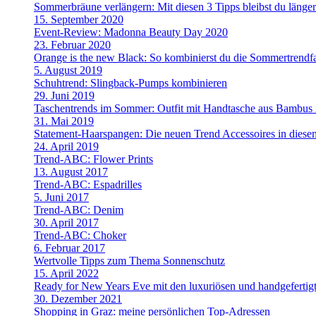
Sommerbräune verlängern: Mit diesen 3 Tipps bleibst du länge
15. September 2020
Event-Review: Madonna Beauty Day 2020
23. Februar 2020
Orange is the new Black: So kombinierst du die Sommertrendf
5. August 2019
Schuhtrend: Slingback-Pumps kombinieren
29. Juni 2019
Taschentrends im Sommer: Outfit mit Handtasche aus Bambus i
31. Mai 2019
Statement-Haarspangen: Die neuen Trend Accessoires in dies
24. April 2019
Trend-ABC: Flower Prints
13. August 2017
Trend-ABC: Espadrilles
5. Juni 2017
Trend-ABC: Denim
30. April 2017
Trend-ABC: Choker
6. Februar 2017
Wertvolle Tipps zum Thema Sonnenschutz
15. April 2022
Ready for New Years Eve mit den luxuriösen und handgefe
30. Dezember 2021
Shopping in Graz: meine persönlichen Top-Adressen