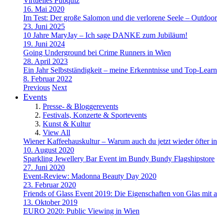
Virtuelles Pubquiz
16. Mai 2020
Im Test: Der große Salomon und die verlorene Seele – Outdoo
23. Juni 2025
10 Jahre MaryJay – Ich sage DANKE zum Jubiläum!
19. Juni 2024
Going Underground bei Crime Runners in Wien
28. April 2023
Ein Jahr Selbstständigkeit – meine Erkenntnisse und Top-Learn
8. Februar 2022
Previous
Next
Events
Presse- & Bloggerevents
Festivals, Konzerte & Sportevents
Kunst & Kultur
View All
Wiener Kaffeehauskultur – Warum auch du jetzt wieder öfter in
10. August 2020
Sparkling Jewellery Bar Event im Bundy Bundy Flagshipstore
27. Juni 2020
Event-Review: Madonna Beauty Day 2020
23. Februar 2020
Friends of Glass Event 2019: Die Eigenschaften von Glas mit a
13. Oktober 2019
EURO 2020: Public Viewing in Wien