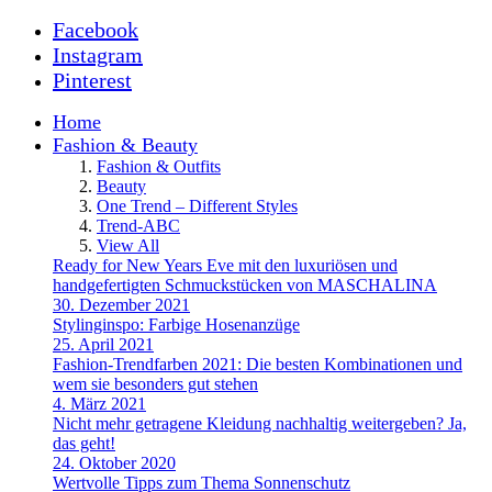
Facebook
Instagram
Pinterest
Home
Fashion & Beauty
Fashion & Outfits
Beauty
One Trend – Different Styles
Trend-ABC
View All
Ready for New Years Eve mit den luxuriösen und
handgefertigten Schmuckstücken von MASCHALINA
30. Dezember 2021
Stylinginspo: Farbige Hosenanzüge
25. April 2021
Fashion-Trendfarben 2021: Die besten Kombinationen und
wem sie besonders gut stehen
4. März 2021
Nicht mehr getragene Kleidung nachhaltig weitergeben? Ja,
das geht!
24. Oktober 2020
Wertvolle Tipps zum Thema Sonnenschutz