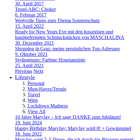
30. April 2017
Trend-ABC: Choker
6. Februar 2017
Wertvolle Tipps zum Thema Sonnenschutz
15. April 2022
Ready for New Years Eve mit den luxuriösen und
handgefertigten Schmuckstücken von MASCHALINA
30. Dezember 2021
Shopping in Graz: meine persönlichen Top-Adressen
9. Oktober 2021
Stylinginspo: Farbige Hosenanzüge
25. April 2021
Previous
Next
Lifestyle
Personal
Must-Haves/Trends
Travel
Wien
Lockdown Madness
View All
10 Jahre MaryJay – Ich sage DANKE zum Jubiläum!
19. Juni 2024
Happy Birthday MaryJay: MaryJay wird 8! + Gewinnspiel
18. Juni 2022
MaryJay wird 7: 5 Dinge, die ich durch das Bloggen gelernt