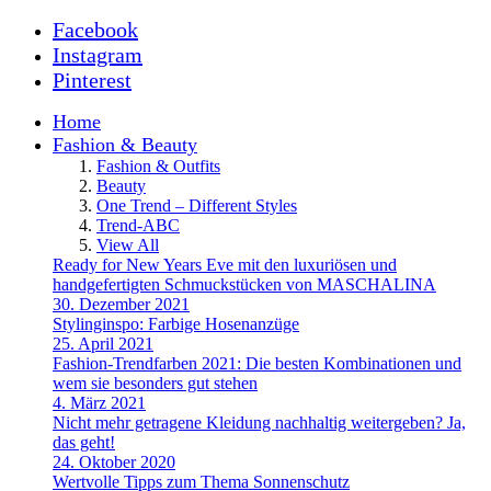
Facebook
Instagram
Pinterest
Home
Fashion & Beauty
Fashion & Outfits
Beauty
One Trend – Different Styles
Trend-ABC
View All
Ready for New Years Eve mit den luxuriösen und
handgefertigten Schmuckstücken von MASCHALINA
30. Dezember 2021
Stylinginspo: Farbige Hosenanzüge
25. April 2021
Fashion-Trendfarben 2021: Die besten Kombinationen und
wem sie besonders gut stehen
4. März 2021
Nicht mehr getragene Kleidung nachhaltig weitergeben? Ja,
das geht!
24. Oktober 2020
Wertvolle Tipps zum Thema Sonnenschutz