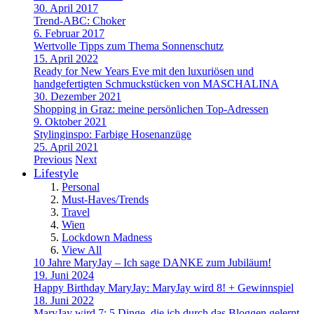
30. April 2017
Trend-ABC: Choker
6. Februar 2017
Wertvolle Tipps zum Thema Sonnenschutz
15. April 2022
Ready for New Years Eve mit den luxuriösen und
handgefertigten Schmuckstücken von MASCHALINA
30. Dezember 2021
Shopping in Graz: meine persönlichen Top-Adressen
9. Oktober 2021
Stylinginspo: Farbige Hosenanzüge
25. April 2021
Previous
Next
Lifestyle
Personal
Must-Haves/Trends
Travel
Wien
Lockdown Madness
View All
10 Jahre MaryJay – Ich sage DANKE zum Jubiläum!
19. Juni 2024
Happy Birthday MaryJay: MaryJay wird 8! + Gewinnspiel
18. Juni 2022
MaryJay wird 7: 5 Dinge, die ich durch das Bloggen gelernt