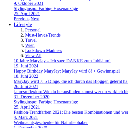
9. Oktober 2021
Stylinginspo: Farbige Hosenanzüge
25. April 2021
Previous
Next
Lifestyle
Personal
Must-Haves/Trends
Travel
Wien
Lockdown Madness
View All
10 Jahre MaryJay – Ich sage DANKE zum Jubiläum!
19. Juni 2024
Happy Birthday MaryJay: MaryJay wird 8! + Gewinnspiel
18. Juni 2022
MaryJay wird 7: 5 Dinge, die ich durch das Bloggen gelernt h
26. Juni 2021
Jahresreflexion: Wie du herausfinden kannst wer du wirklich bi
31. Dezember 2020
Stylinginspo: Farbige Hosenanzüge
25. April 2021
Fashion-Trendfarben 2021: Die besten Kombinationen und wem
4. März 2021
Weihnachtsgeschenke für Naturliebhaber
1. Dezember 2020