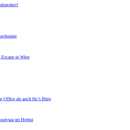
ndsneaker!
erlustige
r Escape in Wien
 Office als auch für’s Büro
eautytag im Herbst