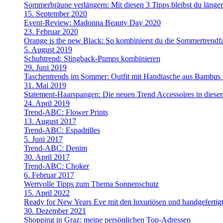
Sommerbräune verlängern: Mit diesen 3 Tipps bleibst du länge
15. September 2020
Event-Review: Madonna Beauty Day 2020
23. Februar 2020
Orange is the new Black: So kombinierst du die Sommertrendf
5. August 2019
Schuhtrend: Slingback-Pumps kombinieren
29. Juni 2019
Taschentrends im Sommer: Outfit mit Handtasche aus Bambus i
31. Mai 2019
Statement-Haarspangen: Die neuen Trend Accessoires in dies
24. April 2019
Trend-ABC: Flower Prints
13. August 2017
Trend-ABC: Espadrilles
5. Juni 2017
Trend-ABC: Denim
30. April 2017
Trend-ABC: Choker
6. Februar 2017
Wertvolle Tipps zum Thema Sonnenschutz
15. April 2022
Ready for New Years Eve mit den luxuriösen und handgefe
30. Dezember 2021
Shopping in Graz: meine persönlichen Top-Adressen