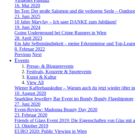
Virtuelles Pubquiz
16. Mai 2020
Im Test: Der große Salomon und die verlorene Seele – Outdoo
23. Juni 2025
10 Jahre MaryJay – Ich sage DANKE zum Jubiläum!
19. Juni 2024
Going Underground bei Crime Runners in Wien
28. April 2023
Ein Jahr Selbstständigkeit – meine Erkenntnisse und Top-Learn
8. Februar 2022
Previous
Next
Events
Presse- & Bloggerevents
Festivals, Konzerte & Sportevents
Kunst & Kultur
View All
Wiener Kaffeehauskultur – Warum auch du jetzt wieder öfter in
10. August 2020
Sparkling Jewellery Bar Event im Bundy Bundy Flagshipstore
27. Juni 2020
Event-Review: Madonna Beauty Day 2020
23. Februar 2020
Friends of Glass Event 2019: Die Eigenschaften von Glas mit a
13. Oktober 2019
EURO 2020: Public Viewing in Wien