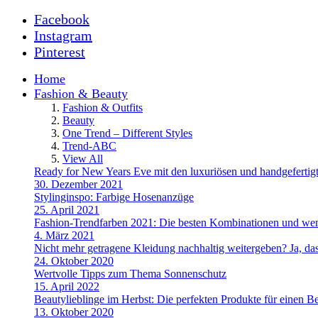
Facebook
Instagram
Pinterest
Home
Fashion & Beauty
Fashion & Outfits
Beauty
One Trend – Different Styles
Trend-ABC
View All
Ready for New Years Eve mit den luxuriösen und handgefe
30. Dezember 2021
Stylinginspo: Farbige Hosenanzüge
25. April 2021
Fashion-Trendfarben 2021: Die besten Kombinationen und wem
4. März 2021
Nicht mehr getragene Kleidung nachhaltig weitergeben? Ja, das
24. Oktober 2020
Wertvolle Tipps zum Thema Sonnenschutz
15. April 2022
Beautylieblinge im Herbst: Die perfekten Produkte für einen B
13. Oktober 2020