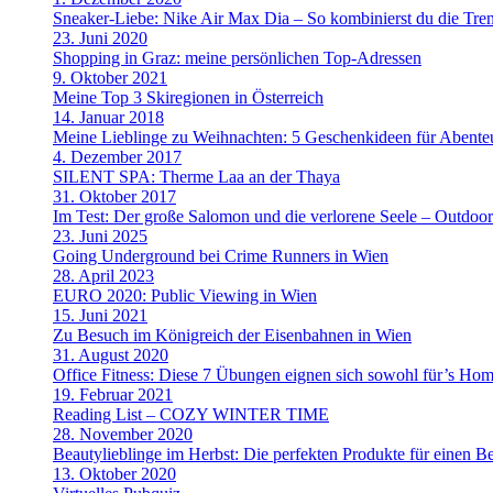
Sneaker-Liebe: Nike Air Max Dia – So kombinierst du die Tre
23. Juni 2020
Shopping in Graz: meine persönlichen Top-Adressen
9. Oktober 2021
Meine Top 3 Skiregionen in Österreich
14. Januar 2018
Meine Lieblinge zu Weihnachten: 5 Geschenkideen für Abenteu
4. Dezember 2017
SILENT SPA: Therme Laa an der Thaya
31. Oktober 2017
Im Test: Der große Salomon und die verlorene Seele – Outdoo
23. Juni 2025
Going Underground bei Crime Runners in Wien
28. April 2023
EURO 2020: Public Viewing in Wien
15. Juni 2021
Zu Besuch im Königreich der Eisenbahnen in Wien
31. August 2020
Office Fitness: Diese 7 Übungen eignen sich sowohl für’s Home
19. Februar 2021
Reading List – COZY WINTER TIME
28. November 2020
Beautylieblinge im Herbst: Die perfekten Produkte für einen B
13. Oktober 2020