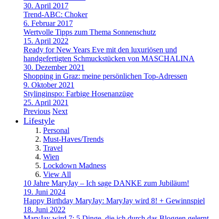
30. April 2017
Trend-ABC: Choker
6. Februar 2017
Wertvolle Tipps zum Thema Sonnenschutz
15. April 2022
Ready for New Years Eve mit den luxuriösen und
handgefertigten Schmuckstücken von MASCHALINA
30. Dezember 2021
Shopping in Graz: meine persönlichen Top-Adressen
9. Oktober 2021
Stylinginspo: Farbige Hosenanzüge
25. April 2021
Previous
Next
Lifestyle
Personal
Must-Haves/Trends
Travel
Wien
Lockdown Madness
View All
10 Jahre MaryJay – Ich sage DANKE zum Jubiläum!
19. Juni 2024
Happy Birthday MaryJay: MaryJay wird 8! + Gewinnspiel
18. Juni 2022
MaryJay wird 7: 5 Dinge, die ich durch das Bloggen gelernt