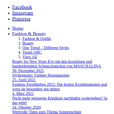
Facebook
Instagram
Pinterest
Home
Fashion & Beauty
Fashion & Outfits
Beauty
One Trend – Different Styles
Trend-ABC
View All
Ready for New Years Eve mit den luxuriösen und
handgefertigten Schmuckstücken von MASCHALINA
30. Dezember 2021
Stylinginspo: Farbige Hosenanzüge
25. April 2021
Fashion-Trendfarben 2021: Die besten Kombinationen und
wem sie besonders gut stehen
4. März 2021
Nicht mehr getragene Kleidung nachhaltig weitergeben? Ja,
das geht!
24. Oktober 2020
Wertvolle Tipps zum Thema Sonnenschutz