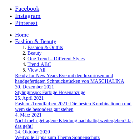
Facebook
Instagram
Pinterest
Home
Fashion & Beauty
Fashion & Outfits
Beauty
One Trend – Different Styles
Trend-ABC
View All
Ready for New Years Eve mit den luxuriösen und
handgefertigten Schmuckstücken von MASCHALINA
30. Dezember 2021
Stylinginspo: Farbige Hosenanzüge
25. April 2021
Fashion-Trendfarben 2021: Die besten Kombinationen und
wem sie besonders gut stehen
4. März 2021
Nicht mehr getragene Kleidung nachhaltig weitergeben? Ja,
das geht!
24. Oktober 2020
Wertvolle Tipps zum Thema Sonnenschutz