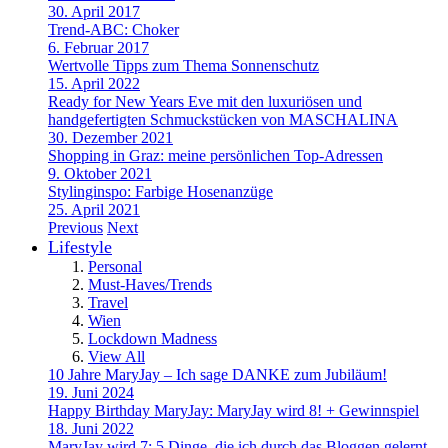
30. April 2017
Trend-ABC: Choker
6. Februar 2017
Wertvolle Tipps zum Thema Sonnenschutz
15. April 2022
Ready for New Years Eve mit den luxuriösen und
handgefertigten Schmuckstücken von MASCHALINA
30. Dezember 2021
Shopping in Graz: meine persönlichen Top-Adressen
9. Oktober 2021
Stylinginspo: Farbige Hosenanzüge
25. April 2021
Previous
Next
Lifestyle
Personal
Must-Haves/Trends
Travel
Wien
Lockdown Madness
View All
10 Jahre MaryJay – Ich sage DANKE zum Jubiläum!
19. Juni 2024
Happy Birthday MaryJay: MaryJay wird 8! + Gewinnspiel
18. Juni 2022
MaryJay wird 7: 5 Dinge, die ich durch das Bloggen gelernt