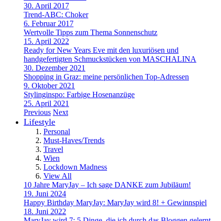
30. April 2017
Trend-ABC: Choker
6. Februar 2017
Wertvolle Tipps zum Thema Sonnenschutz
15. April 2022
Ready for New Years Eve mit den luxuriösen und
handgefertigten Schmuckstücken von MASCHALINA
30. Dezember 2021
Shopping in Graz: meine persönlichen Top-Adressen
9. Oktober 2021
Stylinginspo: Farbige Hosenanzüge
25. April 2021
Previous
Next
Lifestyle
Personal
Must-Haves/Trends
Travel
Wien
Lockdown Madness
View All
10 Jahre MaryJay – Ich sage DANKE zum Jubiläum!
19. Juni 2024
Happy Birthday MaryJay: MaryJay wird 8! + Gewinnspiel
18. Juni 2022
MaryJay wird 7: 5 Dinge, die ich durch das Bloggen gelernt