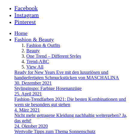
Facebook
Instagram
Pinterest
Home
Fashion & Beauty
Fashion & Outfits
Beauty
One Trend – Different Styles
Trend-ABC
View All
Ready for New Years Eve mit den luxuriösen und
handgefertigten Schmuckstücken von MASCHALINA
30. Dezember 2021
Stylinginspo: Farbige Hosenanzüge
25. April 2021
Fashion-Trendfarben 2021: Die besten Kombinationen und
wem sie besonders gut stehen
4. März 2021
Nicht mehr getragene Kleidung nachhaltig weitergeben? Ja,
das geht!
24. Oktober 2020
Wertvolle Tipps zum Thema Sonnenschutz