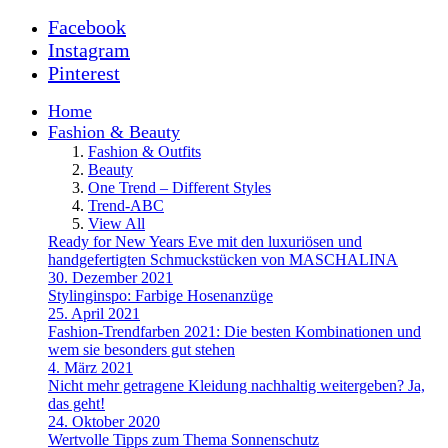
Facebook
Instagram
Pinterest
Home
Fashion & Beauty
Fashion & Outfits
Beauty
One Trend – Different Styles
Trend-ABC
View All
Ready for New Years Eve mit den luxuriösen und
handgefertigten Schmuckstücken von MASCHALINA
30. Dezember 2021
Stylinginspo: Farbige Hosenanzüge
25. April 2021
Fashion-Trendfarben 2021: Die besten Kombinationen und
wem sie besonders gut stehen
4. März 2021
Nicht mehr getragene Kleidung nachhaltig weitergeben? Ja,
das geht!
24. Oktober 2020
Wertvolle Tipps zum Thema Sonnenschutz