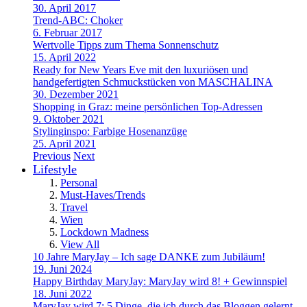
30. April 2017
Trend-ABC: Choker
6. Februar 2017
Wertvolle Tipps zum Thema Sonnenschutz
15. April 2022
Ready for New Years Eve mit den luxuriösen und
handgefertigten Schmuckstücken von MASCHALINA
30. Dezember 2021
Shopping in Graz: meine persönlichen Top-Adressen
9. Oktober 2021
Stylinginspo: Farbige Hosenanzüge
25. April 2021
Previous
Next
Lifestyle
Personal
Must-Haves/Trends
Travel
Wien
Lockdown Madness
View All
10 Jahre MaryJay – Ich sage DANKE zum Jubiläum!
19. Juni 2024
Happy Birthday MaryJay: MaryJay wird 8! + Gewinnspiel
18. Juni 2022
MaryJay wird 7: 5 Dinge, die ich durch das Bloggen gelernt