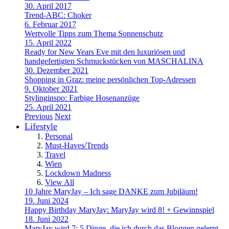
30. April 2017
Trend-ABC: Choker
6. Februar 2017
Wertvolle Tipps zum Thema Sonnenschutz
15. April 2022
Ready for New Years Eve mit den luxuriösen und
handgefertigten Schmuckstücken von MASCHALINA
30. Dezember 2021
Shopping in Graz: meine persönlichen Top-Adressen
9. Oktober 2021
Stylinginspo: Farbige Hosenanzüge
25. April 2021
Previous
Next
Lifestyle
Personal
Must-Haves/Trends
Travel
Wien
Lockdown Madness
View All
10 Jahre MaryJay – Ich sage DANKE zum Jubiläum!
19. Juni 2024
Happy Birthday MaryJay: MaryJay wird 8! + Gewinnspiel
18. Juni 2022
MaryJay wird 7: 5 Dinge, die ich durch das Bloggen gelernt