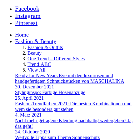
Facebook
Instagram
Pinterest
Home
Fashion & Beauty
Fashion & Outfits
Beauty
One Trend – Different Styles
Trend-ABC
View All
Ready for New Years Eve mit den luxuriösen und
handgefertigten Schmuckstücken von MASCHALINA
30. Dezember 2021
Stylinginspo: Farbige Hosenanzüge
25. April 2021
Fashion-Trendfarben 2021: Die besten Kombinationen und
wem sie besonders gut stehen
4. März 2021
Nicht mehr getragene Kleidung nachhaltig weitergeben? Ja,
das geht!
24. Oktober 2020
Wertvolle Tipps zum Thema Sonnenschutz