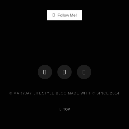
Follow Me!
© MARYJAY LIFESTYLE BLOG MADE WITH ♡ SINCE 2014
TOP