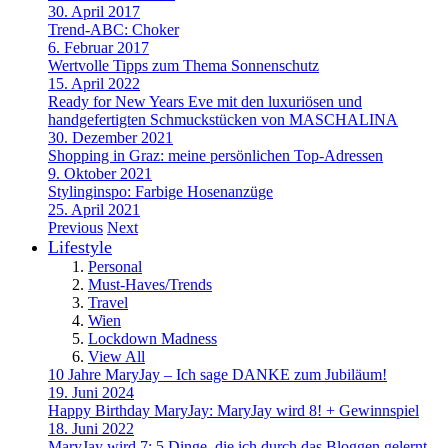
30. April 2017
Trend-ABC: Choker
6. Februar 2017
Wertvolle Tipps zum Thema Sonnenschutz
15. April 2022
Ready for New Years Eve mit den luxuriösen und
handgefertigten Schmuckstücken von MASCHALINA
30. Dezember 2021
Shopping in Graz: meine persönlichen Top-Adressen
9. Oktober 2021
Stylinginspo: Farbige Hosenanzüge
25. April 2021
Previous
Next
Lifestyle
Personal
Must-Haves/Trends
Travel
Wien
Lockdown Madness
View All
10 Jahre MaryJay – Ich sage DANKE zum Jubiläum!
19. Juni 2024
Happy Birthday MaryJay: MaryJay wird 8! + Gewinnspiel
18. Juni 2022
MaryJay wird 7: 5 Dinge, die ich durch das Bloggen gelernt