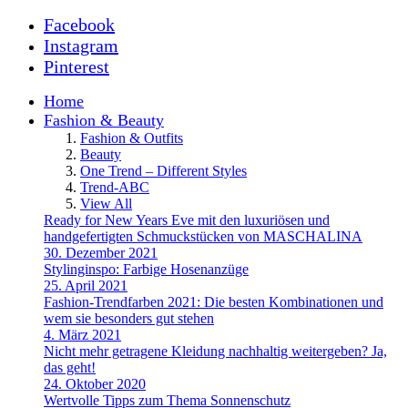
Facebook
Instagram
Pinterest
Home
Fashion & Beauty
Fashion & Outfits
Beauty
One Trend – Different Styles
Trend-ABC
View All
Ready for New Years Eve mit den luxuriösen und
handgefertigten Schmuckstücken von MASCHALINA
30. Dezember 2021
Stylinginspo: Farbige Hosenanzüge
25. April 2021
Fashion-Trendfarben 2021: Die besten Kombinationen und
wem sie besonders gut stehen
4. März 2021
Nicht mehr getragene Kleidung nachhaltig weitergeben? Ja,
das geht!
24. Oktober 2020
Wertvolle Tipps zum Thema Sonnenschutz