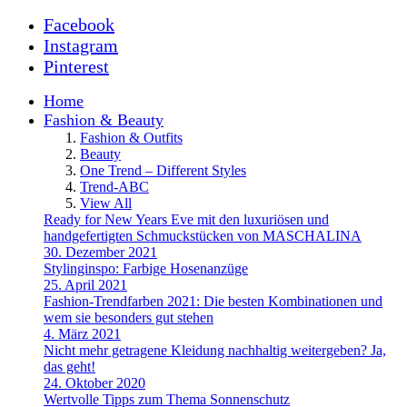
Facebook
Instagram
Pinterest
Home
Fashion & Beauty
Fashion & Outfits
Beauty
One Trend – Different Styles
Trend-ABC
View All
Ready for New Years Eve mit den luxuriösen und
handgefertigten Schmuckstücken von MASCHALINA
30. Dezember 2021
Stylinginspo: Farbige Hosenanzüge
25. April 2021
Fashion-Trendfarben 2021: Die besten Kombinationen und
wem sie besonders gut stehen
4. März 2021
Nicht mehr getragene Kleidung nachhaltig weitergeben? Ja,
das geht!
24. Oktober 2020
Wertvolle Tipps zum Thema Sonnenschutz