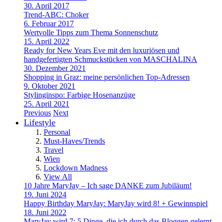
30. April 2017
Trend-ABC: Choker
6. Februar 2017
Wertvolle Tipps zum Thema Sonnenschutz
15. April 2022
Ready for New Years Eve mit den luxuriösen und
handgefertigten Schmuckstücken von MASCHALINA
30. Dezember 2021
Shopping in Graz: meine persönlichen Top-Adressen
9. Oktober 2021
Stylinginspo: Farbige Hosenanzüge
25. April 2021
Previous
Next
Lifestyle
Personal
Must-Haves/Trends
Travel
Wien
Lockdown Madness
View All
10 Jahre MaryJay – Ich sage DANKE zum Jubiläum!
19. Juni 2024
Happy Birthday MaryJay: MaryJay wird 8! + Gewinnspiel
18. Juni 2022
MaryJay wird 7: 5 Dinge, die ich durch das Bloggen gelernt