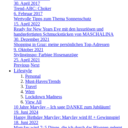
30. April 2017
Trend-ABC: Choker
6. Februar 2017
Wertvolle Tipps zum Thema Sonnenschutz
15. April 2022
Ready for New Years Eve mit den luxuriösen und
handgefertigten Schmuckstücken von MASCHALINA
30. Dezember 2021
Shopping in Graz: meine persönlichen Top-Adressen
9. Oktober 2021
Stylinginspo: Farbige Hosenanzüge
25. April 2021
Previous
Next
Lifestyle
Personal
Must-Haves/Trends
Travel
Wien
Lockdown Madness
View All
10 Jahre MaryJay – Ich sage DANKE zum Jubiläum!
19. Juni 2024
Happy Birthday MaryJay: MaryJay wird 8! + Gewinnspiel
18. Juni 2022
MaryJay wird 7: 5 Dinge, die ich durch das Bloggen gelernt