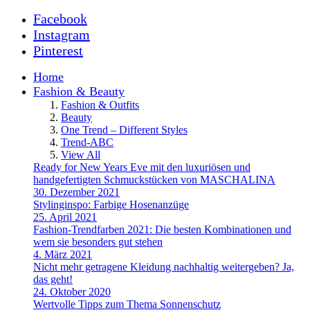
Facebook
Instagram
Pinterest
Home
Fashion & Beauty
Fashion & Outfits
Beauty
One Trend – Different Styles
Trend-ABC
View All
Ready for New Years Eve mit den luxuriösen und
handgefertigten Schmuckstücken von MASCHALINA
30. Dezember 2021
Stylinginspo: Farbige Hosenanzüge
25. April 2021
Fashion-Trendfarben 2021: Die besten Kombinationen und
wem sie besonders gut stehen
4. März 2021
Nicht mehr getragene Kleidung nachhaltig weitergeben? Ja,
das geht!
24. Oktober 2020
Wertvolle Tipps zum Thema Sonnenschutz