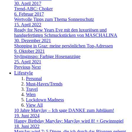
30. April 2017
Trend-ABC: Choker
6. Februar 2017
Wertvolle Tipps zum Thema Sonnenschutz
15. April 2022
Ready for New Years Eve mit den luxuriösen und
handgefertigten Schmuckstücken von MASCHALINA
30. Dezember 2021
Shopping in Graz: meine persönlichen Top-Adressen
9. Oktober 2021
Stylinginspo: Farbige Hosenanzüge
25. April 2021
Previous
Next
Lifestyle
Personal
Must-Haves/Trends
Travel
Wien
Lockdown Madness
View All
10 Jahre MaryJay – Ich sage DANKE zum Jubiläum!
19. Juni 2024
Happy Birthday MaryJay: MaryJay wird 8! + Gewinnspiel
18. Juni 2022
MaryJay wird 7: 5 Dinge, die ich durch das Bloggen gelernt