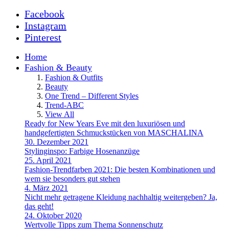
Facebook
Instagram
Pinterest
Home
Fashion & Beauty
Fashion & Outfits
Beauty
One Trend – Different Styles
Trend-ABC
View All
Ready for New Years Eve mit den luxuriösen und
handgefertigten Schmuckstücken von MASCHALINA
30. Dezember 2021
Stylinginspo: Farbige Hosenanzüge
25. April 2021
Fashion-Trendfarben 2021: Die besten Kombinationen und
wem sie besonders gut stehen
4. März 2021
Nicht mehr getragene Kleidung nachhaltig weitergeben? Ja,
das geht!
24. Oktober 2020
Wertvolle Tipps zum Thema Sonnenschutz