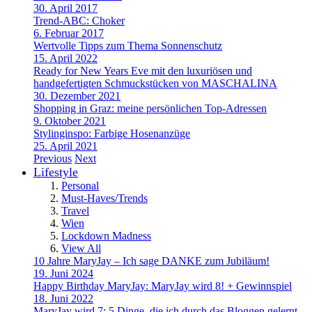
30. April 2017
Trend-ABC: Choker
6. Februar 2017
Wertvolle Tipps zum Thema Sonnenschutz
15. April 2022
Ready for New Years Eve mit den luxuriösen und
handgefertigten Schmuckstücken von MASCHALINA
30. Dezember 2021
Shopping in Graz: meine persönlichen Top-Adressen
9. Oktober 2021
Stylinginspo: Farbige Hosenanzüge
25. April 2021
Previous
Next
Lifestyle
Personal
Must-Haves/Trends
Travel
Wien
Lockdown Madness
View All
10 Jahre MaryJay – Ich sage DANKE zum Jubiläum!
19. Juni 2024
Happy Birthday MaryJay: MaryJay wird 8! + Gewinnspiel
18. Juni 2022
MaryJay wird 7: 5 Dinge, die ich durch das Bloggen gelernt