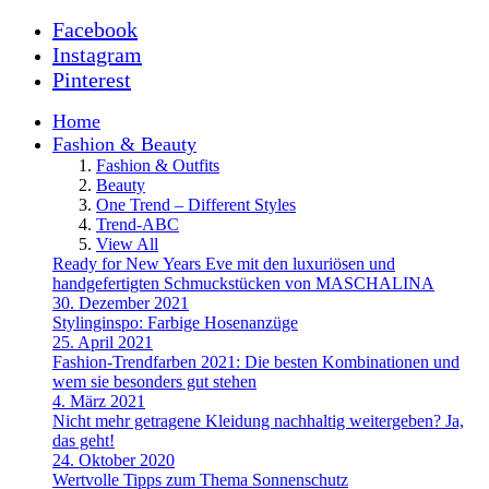
Facebook
Instagram
Pinterest
Home
Fashion & Beauty
Fashion & Outfits
Beauty
One Trend – Different Styles
Trend-ABC
View All
Ready for New Years Eve mit den luxuriösen und
handgefertigten Schmuckstücken von MASCHALINA
30. Dezember 2021
Stylinginspo: Farbige Hosenanzüge
25. April 2021
Fashion-Trendfarben 2021: Die besten Kombinationen und
wem sie besonders gut stehen
4. März 2021
Nicht mehr getragene Kleidung nachhaltig weitergeben? Ja,
das geht!
24. Oktober 2020
Wertvolle Tipps zum Thema Sonnenschutz