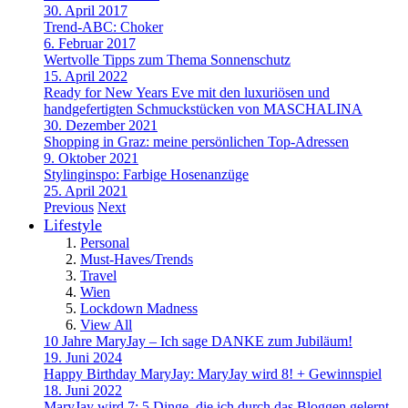
30. April 2017
Trend-ABC: Choker
6. Februar 2017
Wertvolle Tipps zum Thema Sonnenschutz
15. April 2022
Ready for New Years Eve mit den luxuriösen und
handgefertigten Schmuckstücken von MASCHALINA
30. Dezember 2021
Shopping in Graz: meine persönlichen Top-Adressen
9. Oktober 2021
Stylinginspo: Farbige Hosenanzüge
25. April 2021
Previous
Next
Lifestyle
Personal
Must-Haves/Trends
Travel
Wien
Lockdown Madness
View All
10 Jahre MaryJay – Ich sage DANKE zum Jubiläum!
19. Juni 2024
Happy Birthday MaryJay: MaryJay wird 8! + Gewinnspiel
18. Juni 2022
MaryJay wird 7: 5 Dinge, die ich durch das Bloggen gelernt