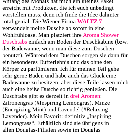
Anfang des Monats hat mich ein kleines Paket
erreicht mit Produkten, die ich euch unbedingt
vorstellen muss, denn ich finde die Idee dahinter
total genial. Die Wiener Firma
WALTZ 7
verwandelt meine Dusche ab sofort in eine
Wohlfühloase. Man platziert ihre
Aroma Shower
Duschtabs
einfach am Boden der Duschkabine (bzw.
der Badewanne, wenn man diese zum Duschen
benutzt). Während dem Duschen sorgen sie dann für
ein besonderes Dufterlebnis und das ohne den
Körper zu parfümieren. Ich für meinen Teil gehe
sehr gerne Baden und habe auch das Glück eine
Badewanne zu besitzen, aber diese Teile lassen mich
auch eine heiße Dusche so richtig genießen. Die
Duschtabs gibt es derzeit in
drei Aromen
:
Zitronengras (#Inspiring Lemongras), Minze
(Energizing Mint) und Lavendel (#Relaxing
Lavender). Mein Favorit: definitiv „Inspiring
Lemongrass“. Erhältlich sind sie übrigens in
allen Douglas-Filialen sowie im Douglas