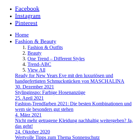
Facebook
Instagram
Pinterest
Home
Fashion & Beauty
Fashion & Outfits
Beauty
One Trend – Different Styles
Trend-ABC
View All
Ready for New Years Eve mit den luxuriösen und
handgefertigten Schmuckstücken von MASCHALINA
30. Dezember 2021
Stylinginspo: Farbige Hosenanzüge
25. April 2021
Fashion-Trendfarben 2021: Die besten Kombinationen und
wem sie besonders gut stehen
4. März 2021
Nicht mehr getragene Kleidung nachhaltig weitergeben? Ja,
das geht!
24. Oktober 2020
Wertvolle Tipps zum Thema Sonnenschutz