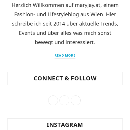
Herzlich Willkommen auf maryjay.at, einem
Fashion- und Lifestyleblog aus Wien. Hier
schreibe ich seit 2014 über aktuelle Trends,
Events und über alles was mich sonst
bewegt und interessiert.
READ MORE
CONNECT & FOLLOW
F
I
P
a
n
i
c
s
n
INSTAGRAM
e
t
t