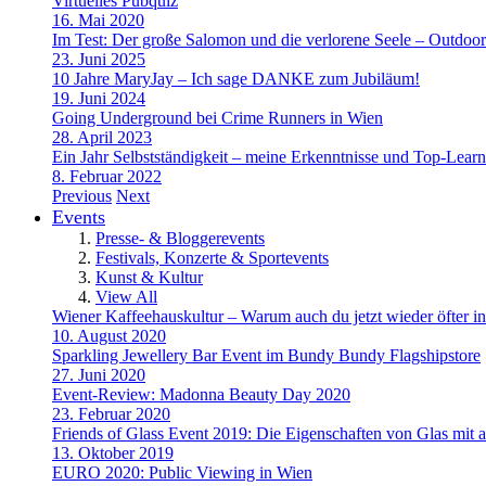
Virtuelles Pubquiz
16. Mai 2020
Im Test: Der große Salomon und die verlorene Seele – Outdoo
23. Juni 2025
10 Jahre MaryJay – Ich sage DANKE zum Jubiläum!
19. Juni 2024
Going Underground bei Crime Runners in Wien
28. April 2023
Ein Jahr Selbstständigkeit – meine Erkenntnisse und Top-Learn
8. Februar 2022
Previous
Next
Events
Presse- & Bloggerevents
Festivals, Konzerte & Sportevents
Kunst & Kultur
View All
Wiener Kaffeehauskultur – Warum auch du jetzt wieder öfter in
10. August 2020
Sparkling Jewellery Bar Event im Bundy Bundy Flagshipstore
27. Juni 2020
Event-Review: Madonna Beauty Day 2020
23. Februar 2020
Friends of Glass Event 2019: Die Eigenschaften von Glas mit a
13. Oktober 2019
EURO 2020: Public Viewing in Wien