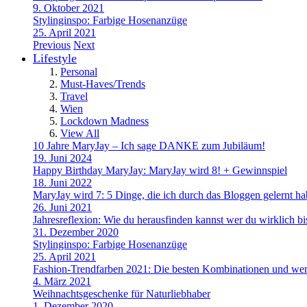
9. Oktober 2021
Stylinginspo: Farbige Hosenanzüge
25. April 2021
Previous
Next
Lifestyle
Personal
Must-Haves/Trends
Travel
Wien
Lockdown Madness
View All
10 Jahre MaryJay – Ich sage DANKE zum Jubiläum!
19. Juni 2024
Happy Birthday MaryJay: MaryJay wird 8! + Gewinnspiel
18. Juni 2022
MaryJay wird 7: 5 Dinge, die ich durch das Bloggen gelernt h
26. Juni 2021
Jahresreflexion: Wie du herausfinden kannst wer du wirklich bi
31. Dezember 2020
Stylinginspo: Farbige Hosenanzüge
25. April 2021
Fashion-Trendfarben 2021: Die besten Kombinationen und wem
4. März 2021
Weihnachtsgeschenke für Naturliebhaber
1. Dezember 2020