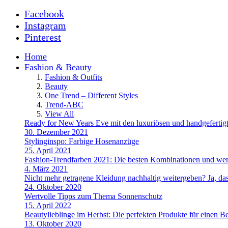
Facebook
Instagram
Pinterest
Home
Fashion & Beauty
Fashion & Outfits
Beauty
One Trend – Different Styles
Trend-ABC
View All
Ready for New Years Eve mit den luxuriösen und handgefe
30. Dezember 2021
Stylinginspo: Farbige Hosenanzüge
25. April 2021
Fashion-Trendfarben 2021: Die besten Kombinationen und wem
4. März 2021
Nicht mehr getragene Kleidung nachhaltig weitergeben? Ja, das
24. Oktober 2020
Wertvolle Tipps zum Thema Sonnenschutz
15. April 2022
Beautylieblinge im Herbst: Die perfekten Produkte für einen B
13. Oktober 2020