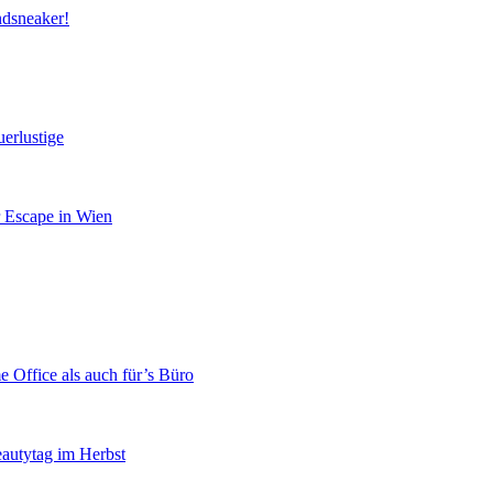
ndsneaker!
erlustige
r Escape in Wien
 Office als auch für’s Büro
eautytag im Herbst