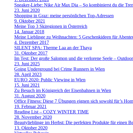
Sneaker-Liebe: Nike Air Max Dia – So kombinierst du die Tre
23. Juni 2020
Shopping in Graz: meine persönlichen Top-Adressen
9. Oktober 2021
Meine Top 3 Skiregionen in Österreich
14. Januar 2018
Meine Lieblinge zu Weihnachten: 5 Geschenkideen für Abenteu
4. Dezember 2017
SILENT SPA: Therme Laa an der Thaya
31. Oktober 2017
Im Test: Der große Salomon und die verlorene Seele – Outdoo
23. Juni 2025
Going Underground bei Crime Runners in Wien
28. April 2023
EURO 2020: Public Viewing in Wien
15. Juni 2021
Zu Besuch im Königreich der Eisenbahnen in Wien
31. August 2020
Office Fitness: Diese 7 Übungen eignen sich sowohl für’s Home
19. Februar 2021
Reading List – COZY WINTER TIME
28. November 2020
Beautylieblinge im Herbst: Die perfekten Produkte für einen B
13. Oktober 2020