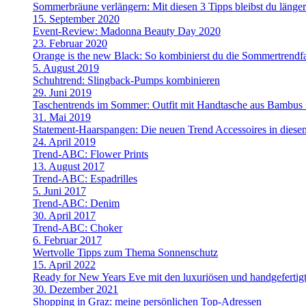
Sommerbräune verlängern: Mit diesen 3 Tipps bleibst du länge
15. September 2020
Event-Review: Madonna Beauty Day 2020
23. Februar 2020
Orange is the new Black: So kombinierst du die Sommertrendf
5. August 2019
Schuhtrend: Slingback-Pumps kombinieren
29. Juni 2019
Taschentrends im Sommer: Outfit mit Handtasche aus Bambus i
31. Mai 2019
Statement-Haarspangen: Die neuen Trend Accessoires in dies
24. April 2019
Trend-ABC: Flower Prints
13. August 2017
Trend-ABC: Espadrilles
5. Juni 2017
Trend-ABC: Denim
30. April 2017
Trend-ABC: Choker
6. Februar 2017
Wertvolle Tipps zum Thema Sonnenschutz
15. April 2022
Ready for New Years Eve mit den luxuriösen und handgefe
30. Dezember 2021
Shopping in Graz: meine persönlichen Top-Adressen