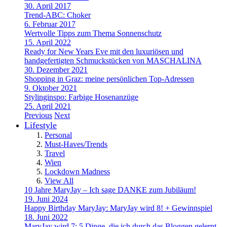
30. April 2017
Trend-ABC: Choker
6. Februar 2017
Wertvolle Tipps zum Thema Sonnenschutz
15. April 2022
Ready for New Years Eve mit den luxuriösen und
handgefertigten Schmuckstücken von MASCHALINA
30. Dezember 2021
Shopping in Graz: meine persönlichen Top-Adressen
9. Oktober 2021
Stylinginspo: Farbige Hosenanzüge
25. April 2021
Previous
Next
Lifestyle
Personal
Must-Haves/Trends
Travel
Wien
Lockdown Madness
View All
10 Jahre MaryJay – Ich sage DANKE zum Jubiläum!
19. Juni 2024
Happy Birthday MaryJay: MaryJay wird 8! + Gewinnspiel
18. Juni 2022
MaryJay wird 7: 5 Dinge, die ich durch das Bloggen gelernt