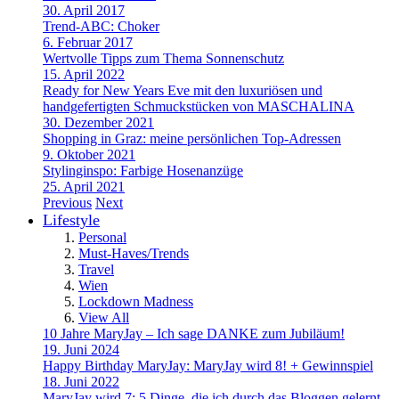
30. April 2017
Trend-ABC: Choker
6. Februar 2017
Wertvolle Tipps zum Thema Sonnenschutz
15. April 2022
Ready for New Years Eve mit den luxuriösen und
handgefertigten Schmuckstücken von MASCHALINA
30. Dezember 2021
Shopping in Graz: meine persönlichen Top-Adressen
9. Oktober 2021
Stylinginspo: Farbige Hosenanzüge
25. April 2021
Previous
Next
Lifestyle
Personal
Must-Haves/Trends
Travel
Wien
Lockdown Madness
View All
10 Jahre MaryJay – Ich sage DANKE zum Jubiläum!
19. Juni 2024
Happy Birthday MaryJay: MaryJay wird 8! + Gewinnspiel
18. Juni 2022
MaryJay wird 7: 5 Dinge, die ich durch das Bloggen gelernt