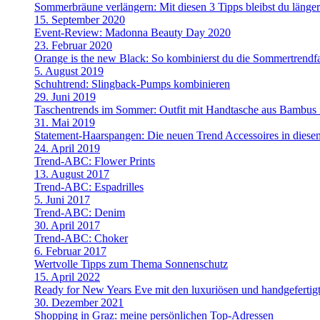
Sommerbräune verlängern: Mit diesen 3 Tipps bleibst du länge
15. September 2020
Event-Review: Madonna Beauty Day 2020
23. Februar 2020
Orange is the new Black: So kombinierst du die Sommertrendf
5. August 2019
Schuhtrend: Slingback-Pumps kombinieren
29. Juni 2019
Taschentrends im Sommer: Outfit mit Handtasche aus Bambus i
31. Mai 2019
Statement-Haarspangen: Die neuen Trend Accessoires in dies
24. April 2019
Trend-ABC: Flower Prints
13. August 2017
Trend-ABC: Espadrilles
5. Juni 2017
Trend-ABC: Denim
30. April 2017
Trend-ABC: Choker
6. Februar 2017
Wertvolle Tipps zum Thema Sonnenschutz
15. April 2022
Ready for New Years Eve mit den luxuriösen und handgefe
30. Dezember 2021
Shopping in Graz: meine persönlichen Top-Adressen