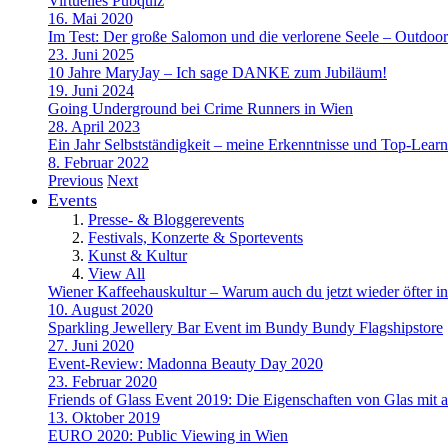
Virtuelles Pubquiz
16. Mai 2020
Im Test: Der große Salomon und die verlorene Seele – Outdoo
23. Juni 2025
10 Jahre MaryJay – Ich sage DANKE zum Jubiläum!
19. Juni 2024
Going Underground bei Crime Runners in Wien
28. April 2023
Ein Jahr Selbstständigkeit – meine Erkenntnisse und Top-Learn
8. Februar 2022
Previous
Next
Events
Presse- & Bloggerevents
Festivals, Konzerte & Sportevents
Kunst & Kultur
View All
Wiener Kaffeehauskultur – Warum auch du jetzt wieder öfter in
10. August 2020
Sparkling Jewellery Bar Event im Bundy Bundy Flagshipstore
27. Juni 2020
Event-Review: Madonna Beauty Day 2020
23. Februar 2020
Friends of Glass Event 2019: Die Eigenschaften von Glas mit a
13. Oktober 2019
EURO 2020: Public Viewing in Wien