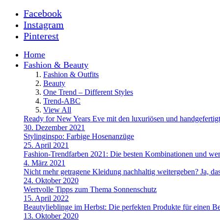
Facebook
Instagram
Pinterest
Home
Fashion & Beauty
Fashion & Outfits
Beauty
One Trend – Different Styles
Trend-ABC
View All
Ready for New Years Eve mit den luxuriösen und handgefe
30. Dezember 2021
Stylinginspo: Farbige Hosenanzüge
25. April 2021
Fashion-Trendfarben 2021: Die besten Kombinationen und wem
4. März 2021
Nicht mehr getragene Kleidung nachhaltig weitergeben? Ja, das
24. Oktober 2020
Wertvolle Tipps zum Thema Sonnenschutz
15. April 2022
Beautylieblinge im Herbst: Die perfekten Produkte für einen B
13. Oktober 2020