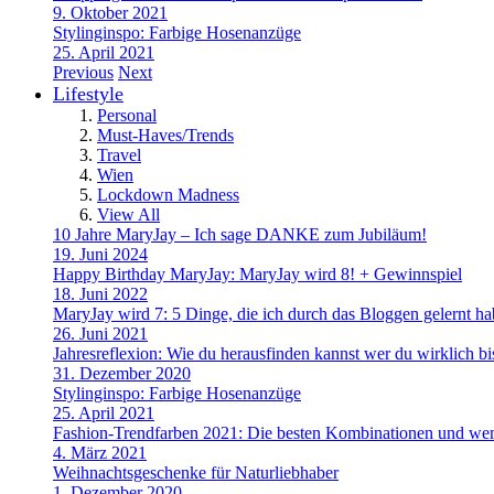
9. Oktober 2021
Stylinginspo: Farbige Hosenanzüge
25. April 2021
Previous
Next
Lifestyle
Personal
Must-Haves/Trends
Travel
Wien
Lockdown Madness
View All
10 Jahre MaryJay – Ich sage DANKE zum Jubiläum!
19. Juni 2024
Happy Birthday MaryJay: MaryJay wird 8! + Gewinnspiel
18. Juni 2022
MaryJay wird 7: 5 Dinge, die ich durch das Bloggen gelernt h
26. Juni 2021
Jahresreflexion: Wie du herausfinden kannst wer du wirklich bi
31. Dezember 2020
Stylinginspo: Farbige Hosenanzüge
25. April 2021
Fashion-Trendfarben 2021: Die besten Kombinationen und wem
4. März 2021
Weihnachtsgeschenke für Naturliebhaber
1. Dezember 2020