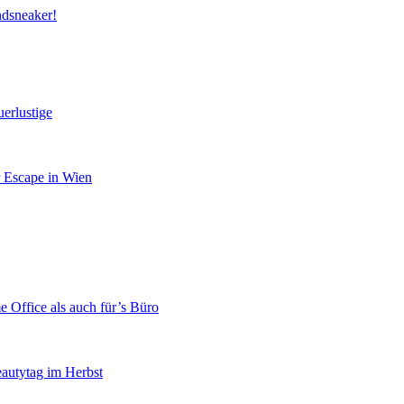
ndsneaker!
erlustige
r Escape in Wien
 Office als auch für’s Büro
eautytag im Herbst