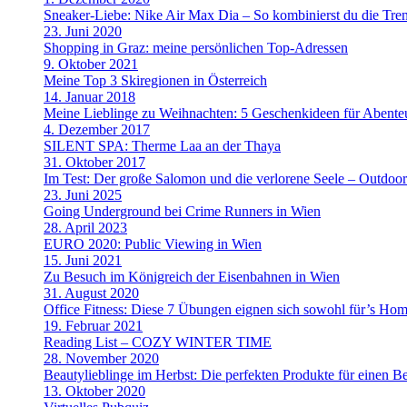
Sneaker-Liebe: Nike Air Max Dia – So kombinierst du die Tre
23. Juni 2020
Shopping in Graz: meine persönlichen Top-Adressen
9. Oktober 2021
Meine Top 3 Skiregionen in Österreich
14. Januar 2018
Meine Lieblinge zu Weihnachten: 5 Geschenkideen für Abenteu
4. Dezember 2017
SILENT SPA: Therme Laa an der Thaya
31. Oktober 2017
Im Test: Der große Salomon und die verlorene Seele – Outdoo
23. Juni 2025
Going Underground bei Crime Runners in Wien
28. April 2023
EURO 2020: Public Viewing in Wien
15. Juni 2021
Zu Besuch im Königreich der Eisenbahnen in Wien
31. August 2020
Office Fitness: Diese 7 Übungen eignen sich sowohl für’s Home
19. Februar 2021
Reading List – COZY WINTER TIME
28. November 2020
Beautylieblinge im Herbst: Die perfekten Produkte für einen B
13. Oktober 2020