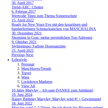
30. April 2017
Trend-ABC: Choker
6. Februar 2017
Wertvolle Tipps zum Thema Sonnenschutz
15. April 2022
Ready for New Years Eve mit den luxuriösen und
handgefertigten Schmuckstücken von MASCHALINA
30. Dezember 2021
Shopping in Graz: meine persönlichen Top-Adressen
9. Oktober 2021
Stylinginspo: Farbige Hosenanzüge
25. April 2021
Previous
Next
Lifestyle
Personal
Must-Haves/Trends
Travel
Wien
Lockdown Madness
View All
10 Jahre MaryJay – Ich sage DANKE zum Jubiläum!
19. Juni 2024
Happy Birthday MaryJay: MaryJay wird 8! + Gewinnspiel
18. Juni 2022
MaryJay wird 7: 5 Dinge, die ich durch das Bloggen gelernt