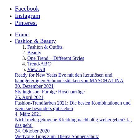
Facebook
Instagram
Pinterest
Home
Fashion & Beauty
Fashion & Outfits
Beauty
One Trend – Different Styles
Trend-ABC
View All
Ready for New Years Eve mit den luxuriösen und
handgefertigten Schmuckstücken von MASCHALINA
30. Dezember 2021
Stylinginspo: Farbige Hosenanzüge
25. April 2021
Fashion-Trendfarben 2021: Die besten Kombinationen und
wem sie besonders gut stehen
4. März 2021
Nicht mehr getragene Kleidung nachhaltig weitergeben? Ja,
das geht!
24. Oktober 2020
Wertvolle Tipps zum Thema Sonnenschutz