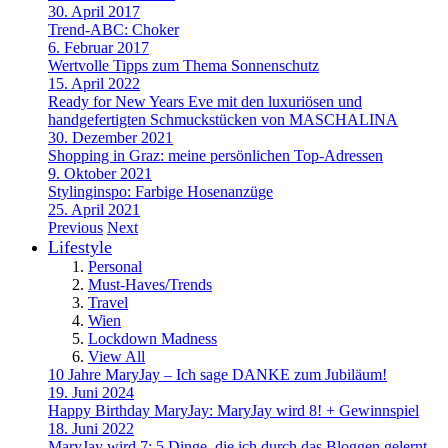
30. April 2017
Trend-ABC: Choker
6. Februar 2017
Wertvolle Tipps zum Thema Sonnenschutz
15. April 2022
Ready for New Years Eve mit den luxuriösen und
handgefertigten Schmuckstücken von MASCHALINA
30. Dezember 2021
Shopping in Graz: meine persönlichen Top-Adressen
9. Oktober 2021
Stylinginspo: Farbige Hosenanzüge
25. April 2021
Previous
Next
Lifestyle
Personal
Must-Haves/Trends
Travel
Wien
Lockdown Madness
View All
10 Jahre MaryJay – Ich sage DANKE zum Jubiläum!
19. Juni 2024
Happy Birthday MaryJay: MaryJay wird 8! + Gewinnspiel
18. Juni 2022
MaryJay wird 7: 5 Dinge, die ich durch das Bloggen gelernt