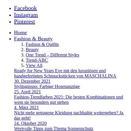
Facebook
Instagram
Pinterest
Home
Fashion & Beauty
Fashion & Outfits
Beauty
One Trend – Different Styles
Trend-ABC
View All
Ready for New Years Eve mit den luxuriösen und
handgefertigten Schmuckstücken von MASCHALINA
30. Dezember 2021
Stylinginspo: Farbige Hosenanzüge
25. April 2021
Fashion-Trendfarben 2021: Die besten Kombinationen und
wem sie besonders gut stehen
4. März 2021
Nicht mehr getragene Kleidung nachhaltig weitergeben? Ja,
das geht!
24. Oktober 2020
Wertvolle Tipps zum Thema Sonnenschutz