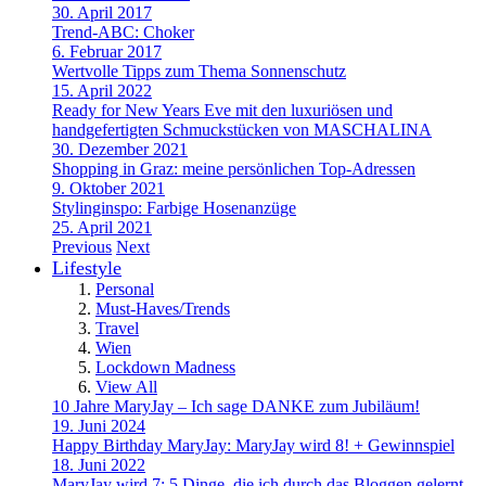
30. April 2017
Trend-ABC: Choker
6. Februar 2017
Wertvolle Tipps zum Thema Sonnenschutz
15. April 2022
Ready for New Years Eve mit den luxuriösen und
handgefertigten Schmuckstücken von MASCHALINA
30. Dezember 2021
Shopping in Graz: meine persönlichen Top-Adressen
9. Oktober 2021
Stylinginspo: Farbige Hosenanzüge
25. April 2021
Previous
Next
Lifestyle
Personal
Must-Haves/Trends
Travel
Wien
Lockdown Madness
View All
10 Jahre MaryJay – Ich sage DANKE zum Jubiläum!
19. Juni 2024
Happy Birthday MaryJay: MaryJay wird 8! + Gewinnspiel
18. Juni 2022
MaryJay wird 7: 5 Dinge, die ich durch das Bloggen gelernt