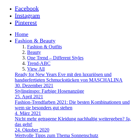
Facebook
Instagram
Pinterest
Home
Fashion & Beauty
Fashion & Outfits
Beauty
One Trend – Different Styles
Trend-ABC
View All
Ready for New Years Eve mit den luxuriösen und
handgefertigten Schmuckstücken von MASCHALINA
30. Dezember 2021
Stylinginspo: Farbige Hosenanzüge
25. April 2021
Fashion-Trendfarben 2021: Die besten Kombinationen und
wem sie besonders gut stehen
4. März 2021
Nicht mehr getragene Kleidung nachhaltig weitergeben? Ja,
das geht!
24. Oktober 2020
Wertvolle Tipps zum Thema Sonnenschutz