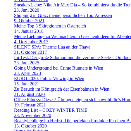
Sneaker-Liebe: Nike Air Max Dia – So kombinierst du die Tre
23. Juni 2020
Shopping in Graz: meine persönlichen Top-Adressen
9. Oktober 2021
Meine Top 3 Skiregionen in Österreich
14. Januar 2018
Meine Lieblinge zu Weihnachten: 5 Geschenkideen für Abenteu
4. Dezember 2017
SILENT SPA: Therme Laa an der Thaya
31. Oktober 2017
Im Test: Der große Salomon und die verlorene Seele – Outdoo
23. Juni 2025
Going Underground bei Crime Runners in Wien
28. April 2023
EURO 2020: Public Viewing in Wien
15. Juni 2021
Zu Besuch im Königreich der Eisenbahnen in Wien
31. August 2020
Office Fitness: Diese 7 Übungen eignen sich sowohl für’s Home
19. Februar 2021
Reading List – COZY WINTER TIME
28. November 2020
Beautylieblinge im Herbst: Die perfekten Produkte für einen B
13. Oktober 2020