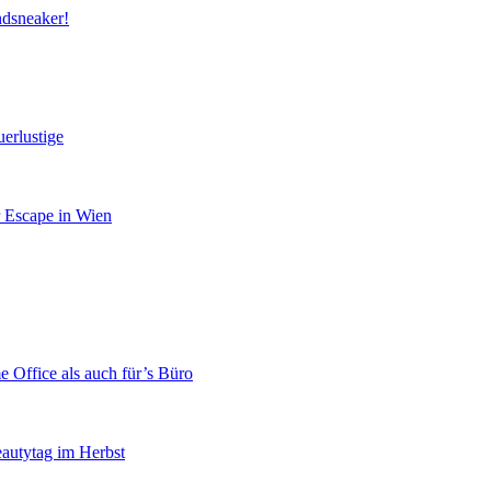
ndsneaker!
erlustige
r Escape in Wien
 Office als auch für’s Büro
eautytag im Herbst