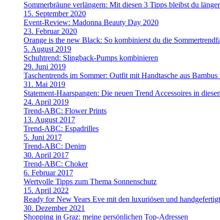
Sommerbräune verlängern: Mit diesen 3 Tipps bleibst du länge
15. September 2020
Event-Review: Madonna Beauty Day 2020
23. Februar 2020
Orange is the new Black: So kombinierst du die Sommertrendf
5. August 2019
Schuhtrend: Slingback-Pumps kombinieren
29. Juni 2019
Taschentrends im Sommer: Outfit mit Handtasche aus Bambus i
31. Mai 2019
Statement-Haarspangen: Die neuen Trend Accessoires in dies
24. April 2019
Trend-ABC: Flower Prints
13. August 2017
Trend-ABC: Espadrilles
5. Juni 2017
Trend-ABC: Denim
30. April 2017
Trend-ABC: Choker
6. Februar 2017
Wertvolle Tipps zum Thema Sonnenschutz
15. April 2022
Ready for New Years Eve mit den luxuriösen und handgefe
30. Dezember 2021
Shopping in Graz: meine persönlichen Top-Adressen