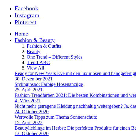
Facebook
Instagram
Pinterest
Home
Fashion & Beauty
Fashion & Outfits
Beauty
One Trend – Different Styles
Trend-ABC
View All
Ready for New Years Eve mit den luxuriösen und handgefe
30. Dezember 2021
Stylinginspo: Farbige Hosenanzüge
25. April 2021
Fashion-Trendfarben 2021: Die besten Kombinationen und wem
4. März 2021
Nicht mehr getragene Kleidung nachhaltig weitergeben? Ja, das
24. Oktober 2020
Wertvolle Tipps zum Thema Sonnenschutz
15. April 2022
Beautylieblinge im Herbst: Die perfekten Produkte für einen B
13. Oktober 2020