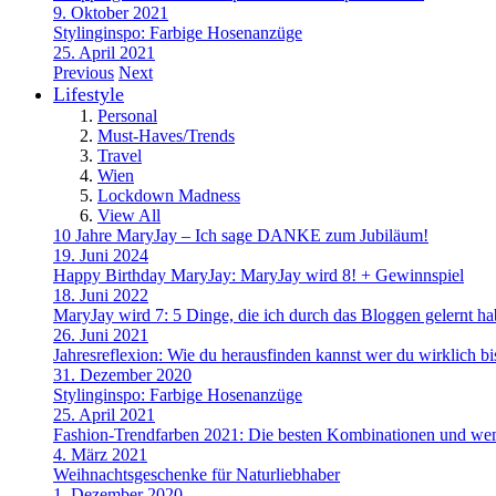
9. Oktober 2021
Stylinginspo: Farbige Hosenanzüge
25. April 2021
Previous
Next
Lifestyle
Personal
Must-Haves/Trends
Travel
Wien
Lockdown Madness
View All
10 Jahre MaryJay – Ich sage DANKE zum Jubiläum!
19. Juni 2024
Happy Birthday MaryJay: MaryJay wird 8! + Gewinnspiel
18. Juni 2022
MaryJay wird 7: 5 Dinge, die ich durch das Bloggen gelernt h
26. Juni 2021
Jahresreflexion: Wie du herausfinden kannst wer du wirklich bi
31. Dezember 2020
Stylinginspo: Farbige Hosenanzüge
25. April 2021
Fashion-Trendfarben 2021: Die besten Kombinationen und wem
4. März 2021
Weihnachtsgeschenke für Naturliebhaber
1. Dezember 2020