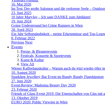
Virtuelles Pubquiz
16. Mai 2020
Im Test: Der große Salomon und die verlorene Seele – Outdoo
23. Juni 2025
10 Jahre MaryJay – Ich sage DANKE zum Jubiläum!
19. Juni 2024
Going Underground bei Crime Runners in Wien
28. April 2023
Ein Jahr Selbstständigkeit – meine Erkenntnisse und Top-Learn
8. Februar 2022
Previous
Next
Events
Presse- & Bloggerevents
Festivals, Konzerte & Sportevents
Kunst & Kultur
View All
Wiener Kaffeehauskultur – Warum auch du jetzt wieder öfter in
10. August 2020
Sparkling Jewellery Bar Event im Bundy Bundy Flagshipstore
27. Juni 2020
Event-Review: Madonna Beauty Day 2020
23. Februar 2020
Friends of Glass Event 2019: Die Eigenschaften von Glas mit a
13. Oktober 2019
EURO 2020: Public Viewing in Wien