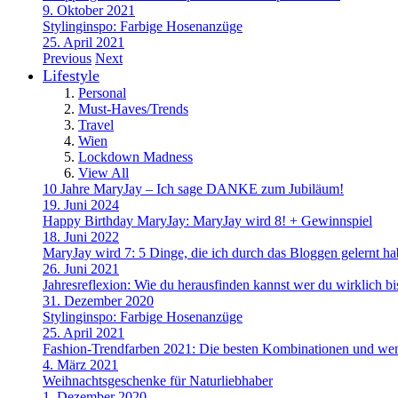
9. Oktober 2021
Stylinginspo: Farbige Hosenanzüge
25. April 2021
Previous
Next
Lifestyle
Personal
Must-Haves/Trends
Travel
Wien
Lockdown Madness
View All
10 Jahre MaryJay – Ich sage DANKE zum Jubiläum!
19. Juni 2024
Happy Birthday MaryJay: MaryJay wird 8! + Gewinnspiel
18. Juni 2022
MaryJay wird 7: 5 Dinge, die ich durch das Bloggen gelernt h
26. Juni 2021
Jahresreflexion: Wie du herausfinden kannst wer du wirklich bi
31. Dezember 2020
Stylinginspo: Farbige Hosenanzüge
25. April 2021
Fashion-Trendfarben 2021: Die besten Kombinationen und wem
4. März 2021
Weihnachtsgeschenke für Naturliebhaber
1. Dezember 2020