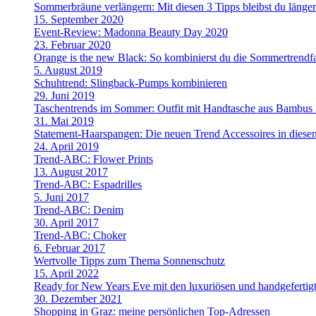
Sommerbräune verlängern: Mit diesen 3 Tipps bleibst du länge
15. September 2020
Event-Review: Madonna Beauty Day 2020
23. Februar 2020
Orange is the new Black: So kombinierst du die Sommertrendf
5. August 2019
Schuhtrend: Slingback-Pumps kombinieren
29. Juni 2019
Taschentrends im Sommer: Outfit mit Handtasche aus Bambus i
31. Mai 2019
Statement-Haarspangen: Die neuen Trend Accessoires in dies
24. April 2019
Trend-ABC: Flower Prints
13. August 2017
Trend-ABC: Espadrilles
5. Juni 2017
Trend-ABC: Denim
30. April 2017
Trend-ABC: Choker
6. Februar 2017
Wertvolle Tipps zum Thema Sonnenschutz
15. April 2022
Ready for New Years Eve mit den luxuriösen und handgefe
30. Dezember 2021
Shopping in Graz: meine persönlichen Top-Adressen