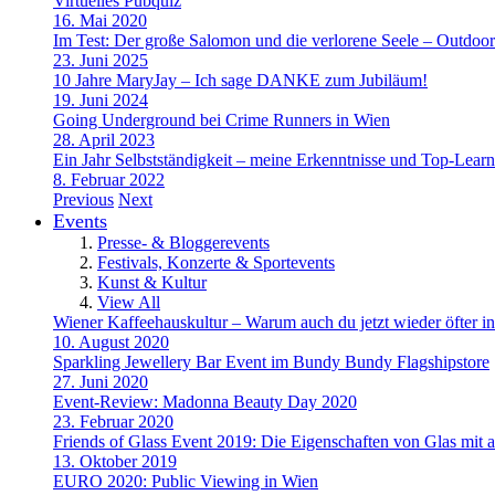
Virtuelles Pubquiz
16. Mai 2020
Im Test: Der große Salomon und die verlorene Seele – Outdoo
23. Juni 2025
10 Jahre MaryJay – Ich sage DANKE zum Jubiläum!
19. Juni 2024
Going Underground bei Crime Runners in Wien
28. April 2023
Ein Jahr Selbstständigkeit – meine Erkenntnisse und Top-Learn
8. Februar 2022
Previous
Next
Events
Presse- & Bloggerevents
Festivals, Konzerte & Sportevents
Kunst & Kultur
View All
Wiener Kaffeehauskultur – Warum auch du jetzt wieder öfter in
10. August 2020
Sparkling Jewellery Bar Event im Bundy Bundy Flagshipstore
27. Juni 2020
Event-Review: Madonna Beauty Day 2020
23. Februar 2020
Friends of Glass Event 2019: Die Eigenschaften von Glas mit a
13. Oktober 2019
EURO 2020: Public Viewing in Wien