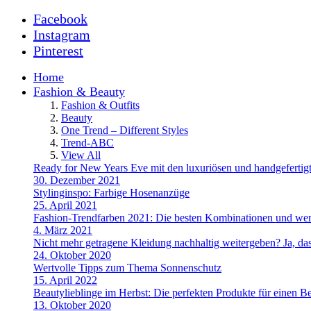
Facebook
Instagram
Pinterest
Home
Fashion & Beauty
Fashion & Outfits
Beauty
One Trend – Different Styles
Trend-ABC
View All
Ready for New Years Eve mit den luxuriösen und handgefe
30. Dezember 2021
Stylinginspo: Farbige Hosenanzüge
25. April 2021
Fashion-Trendfarben 2021: Die besten Kombinationen und wem
4. März 2021
Nicht mehr getragene Kleidung nachhaltig weitergeben? Ja, das
24. Oktober 2020
Wertvolle Tipps zum Thema Sonnenschutz
15. April 2022
Beautylieblinge im Herbst: Die perfekten Produkte für einen B
13. Oktober 2020