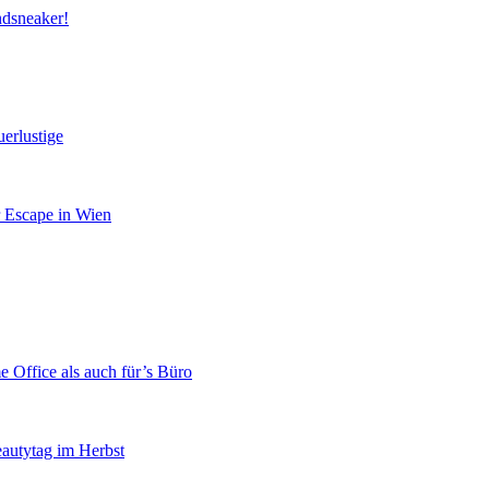
ndsneaker!
erlustige
r Escape in Wien
 Office als auch für’s Büro
eautytag im Herbst