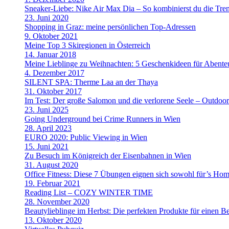
Sneaker-Liebe: Nike Air Max Dia – So kombinierst du die Tre
23. Juni 2020
Shopping in Graz: meine persönlichen Top-Adressen
9. Oktober 2021
Meine Top 3 Skiregionen in Österreich
14. Januar 2018
Meine Lieblinge zu Weihnachten: 5 Geschenkideen für Abenteu
4. Dezember 2017
SILENT SPA: Therme Laa an der Thaya
31. Oktober 2017
Im Test: Der große Salomon und die verlorene Seele – Outdoo
23. Juni 2025
Going Underground bei Crime Runners in Wien
28. April 2023
EURO 2020: Public Viewing in Wien
15. Juni 2021
Zu Besuch im Königreich der Eisenbahnen in Wien
31. August 2020
Office Fitness: Diese 7 Übungen eignen sich sowohl für’s Home
19. Februar 2021
Reading List – COZY WINTER TIME
28. November 2020
Beautylieblinge im Herbst: Die perfekten Produkte für einen B
13. Oktober 2020