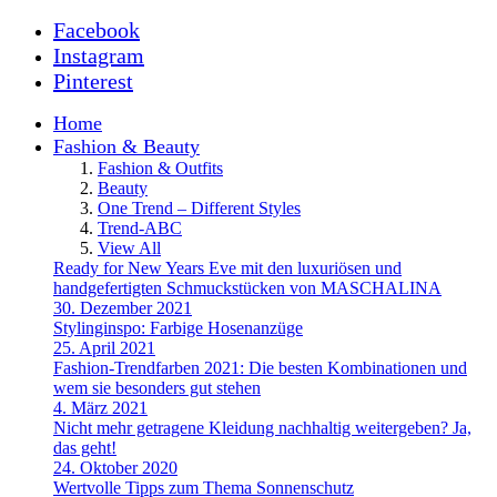
Facebook
Instagram
Pinterest
Home
Fashion & Beauty
Fashion & Outfits
Beauty
One Trend – Different Styles
Trend-ABC
View All
Ready for New Years Eve mit den luxuriösen und
handgefertigten Schmuckstücken von MASCHALINA
30. Dezember 2021
Stylinginspo: Farbige Hosenanzüge
25. April 2021
Fashion-Trendfarben 2021: Die besten Kombinationen und
wem sie besonders gut stehen
4. März 2021
Nicht mehr getragene Kleidung nachhaltig weitergeben? Ja,
das geht!
24. Oktober 2020
Wertvolle Tipps zum Thema Sonnenschutz