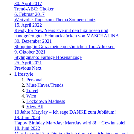
30. April 2017
Trend-ABC: Choker
6. Februar 2017
Wertvolle Tipps zum Thema Sonnenschutz
15. April 2022
Ready for New Years Eve mit den luxuriösen und
handgefertigten Schmuckstücken von MASCHALINA
30. Dezember 2021
Shopping in Graz: meine persönlichen Top-Adressen
9. Oktober 2021
Stylinginspo: Farbige Hosenanzüge
25. April 2021
Previous
Next
Lifestyle
Personal
Must-Haves/Trends
Travel
Wien
Lockdown Madness
View All
10 Jahre MaryJay – Ich sage DANKE zum Jubiläum!
19. Juni 2024
Happy Birthday MaryJay: MaryJay wird 8! + Gewinnspiel
18. Juni 2022
MaryJay wird 7: 5 Dinge, die ich durch das Bloggen gelernt