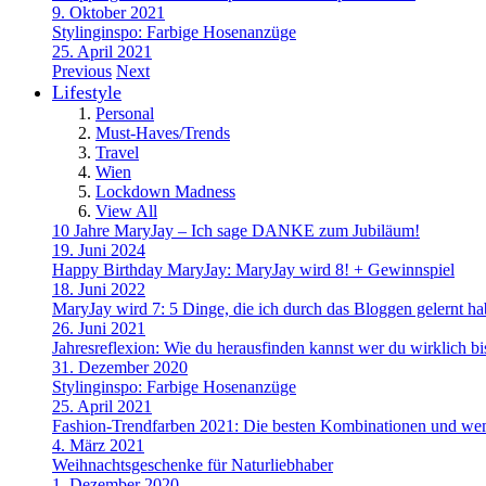
9. Oktober 2021
Stylinginspo: Farbige Hosenanzüge
25. April 2021
Previous
Next
Lifestyle
Personal
Must-Haves/Trends
Travel
Wien
Lockdown Madness
View All
10 Jahre MaryJay – Ich sage DANKE zum Jubiläum!
19. Juni 2024
Happy Birthday MaryJay: MaryJay wird 8! + Gewinnspiel
18. Juni 2022
MaryJay wird 7: 5 Dinge, die ich durch das Bloggen gelernt h
26. Juni 2021
Jahresreflexion: Wie du herausfinden kannst wer du wirklich bi
31. Dezember 2020
Stylinginspo: Farbige Hosenanzüge
25. April 2021
Fashion-Trendfarben 2021: Die besten Kombinationen und wem
4. März 2021
Weihnachtsgeschenke für Naturliebhaber
1. Dezember 2020