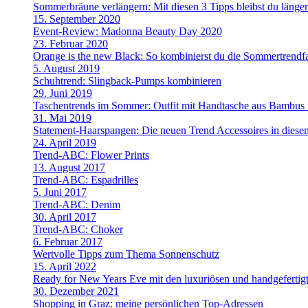
Sommerbräune verlängern: Mit diesen 3 Tipps bleibst du länge
15. September 2020
Event-Review: Madonna Beauty Day 2020
23. Februar 2020
Orange is the new Black: So kombinierst du die Sommertrendf
5. August 2019
Schuhtrend: Slingback-Pumps kombinieren
29. Juni 2019
Taschentrends im Sommer: Outfit mit Handtasche aus Bambus i
31. Mai 2019
Statement-Haarspangen: Die neuen Trend Accessoires in dies
24. April 2019
Trend-ABC: Flower Prints
13. August 2017
Trend-ABC: Espadrilles
5. Juni 2017
Trend-ABC: Denim
30. April 2017
Trend-ABC: Choker
6. Februar 2017
Wertvolle Tipps zum Thema Sonnenschutz
15. April 2022
Ready for New Years Eve mit den luxuriösen und handgefe
30. Dezember 2021
Shopping in Graz: meine persönlichen Top-Adressen