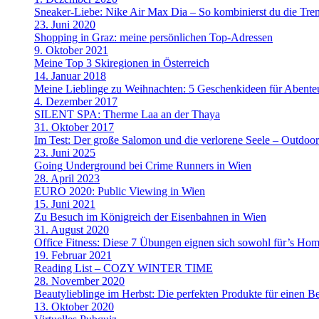
Sneaker-Liebe: Nike Air Max Dia – So kombinierst du die Tre
23. Juni 2020
Shopping in Graz: meine persönlichen Top-Adressen
9. Oktober 2021
Meine Top 3 Skiregionen in Österreich
14. Januar 2018
Meine Lieblinge zu Weihnachten: 5 Geschenkideen für Abenteu
4. Dezember 2017
SILENT SPA: Therme Laa an der Thaya
31. Oktober 2017
Im Test: Der große Salomon und die verlorene Seele – Outdoo
23. Juni 2025
Going Underground bei Crime Runners in Wien
28. April 2023
EURO 2020: Public Viewing in Wien
15. Juni 2021
Zu Besuch im Königreich der Eisenbahnen in Wien
31. August 2020
Office Fitness: Diese 7 Übungen eignen sich sowohl für’s Home
19. Februar 2021
Reading List – COZY WINTER TIME
28. November 2020
Beautylieblinge im Herbst: Die perfekten Produkte für einen B
13. Oktober 2020