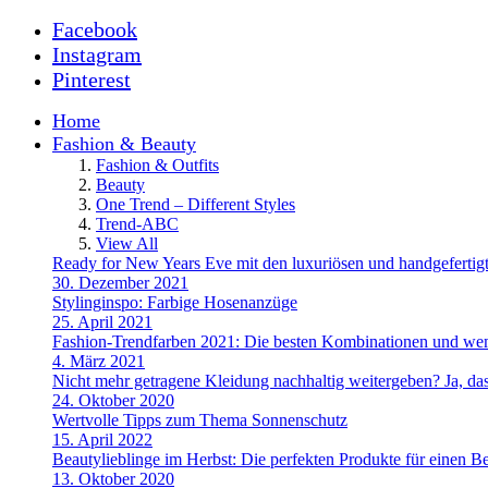
Facebook
Instagram
Pinterest
Home
Fashion & Beauty
Fashion & Outfits
Beauty
One Trend – Different Styles
Trend-ABC
View All
Ready for New Years Eve mit den luxuriösen und handgefe
30. Dezember 2021
Stylinginspo: Farbige Hosenanzüge
25. April 2021
Fashion-Trendfarben 2021: Die besten Kombinationen und wem
4. März 2021
Nicht mehr getragene Kleidung nachhaltig weitergeben? Ja, das
24. Oktober 2020
Wertvolle Tipps zum Thema Sonnenschutz
15. April 2022
Beautylieblinge im Herbst: Die perfekten Produkte für einen B
13. Oktober 2020