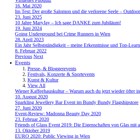
Virtuelles Pubquiz
16. Mai 2020
Im Test: Der große Salomon und die verlorene Seele – Outdoo
23. Juni 2025
10 Jahre MaryJay – Ich sage DANKE zum Jubiläum!
19. Juni 2024
Going Underground bei Crime Runners in Wien
28. April 2023
Ein Jahr Selbstständigkeit – meine Erkenntnisse und Top-Learn
8. Februar 2022
Previous
Next
Events
Presse- & Bloggerevents
Festivals, Konzerte & Sportevents
Kunst & Kultur
View All
Wiener Kaffeehauskultur – Warum auch du jetzt wieder öfter in
10. August 2020
Sparkling Jewellery Bar Event im Bundy Bundy Flagshipstore
27. Juni 2020
Event-Review: Madonna Beauty Day 2020
23. Februar 2020
Friends of Glass Event 2019: Die Eigenschaften von Glas mit a
13. Oktober 2019
EURO 2020: Public Viewing in Wien