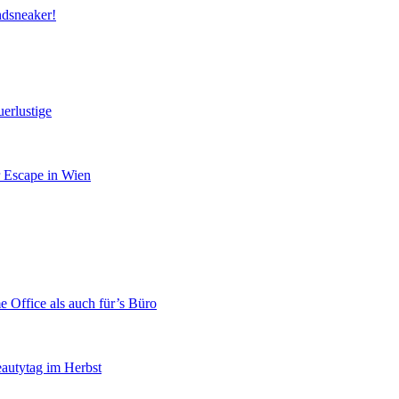
ndsneaker!
erlustige
r Escape in Wien
 Office als auch für’s Büro
eautytag im Herbst